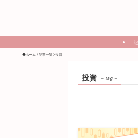
記
ホーム
記事一覧
投資
投資
– tag –