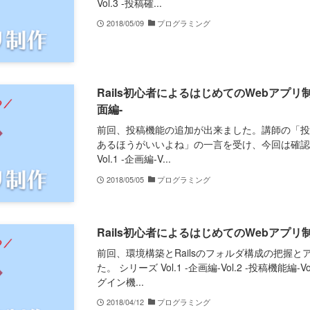
Vol.3 -投稿確...
2018/05/09
プログラミング
Rails初心者によるはじめてのWebアプリ制作
面編-
前回、投稿機能の追加が出来ました。講師の「
あるほうがいいよね」の一言を受け、今回は確認
Vol.1 -企画編-V...
2018/05/05
プログラミング
Rails初心者によるはじめてのWebアプリ制作
前回、環境構築とRailsのフォルダ構成の把握
た。 シリーズ Vol.1 -企画編-Vol.2 -投稿機能編-Vo
グイン機...
2018/04/12
プログラミング