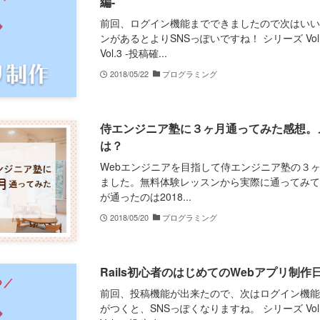
編-
前回、ログイン機能までできましたので次はい
ンがあるとよりSNSっぽいですね！ シリーズ Vol.1 
Vol.3 -投稿確...
2018/05/22
プログラミング
侍エンジニア塾に３ヶ月通ってみた感想。
は？
Webエンジニアを目指して侍エンジニア塾の３
ました。無料体験レッスンから実際に通ってみて
が通ったのは2018...
2018/05/20
プログラミング
Rails初心者のはじめてのWebアプリ制作日記
前回、投稿機能が出来たので、次はログイン機
がつくと、SNSっぽくなりますね。 シリーズ Vol.1 